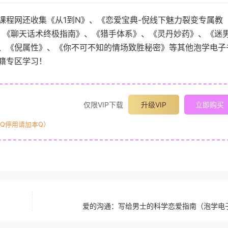
课程网还收集《从1到N》、《恋爱宝典-倪线下魅力裂变专属教
》、《聊天话术终极指南》、《猎手体系》、《灵丹妙药》、《迷
、《倪属性》、《你不可不知的情场致胜秘密》等其他泡学电子
籍专区学习！
仅限VIP下载
升级VIP
立即购买
原Q停用请加本Q）
爱的沟通：写给男士的科学恋爱指南（泡学电