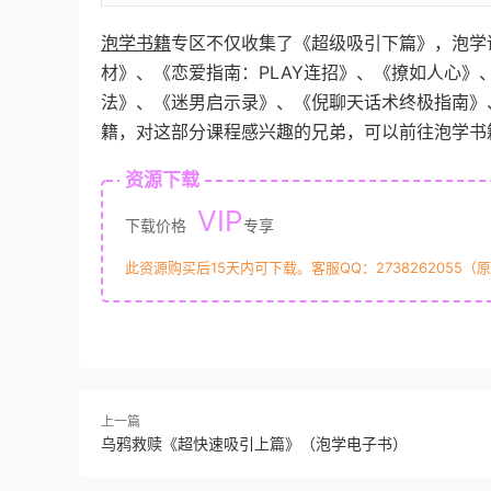
泡学书籍
专区不仅收集了《超级吸引下篇》，泡学
材》、《恋爱指南：PLAY连招》、《撩如人心
法》、《迷男启示录》、《倪聊天话术终极指南》
籍，对这部分课程感兴趣的兄弟，可以前往泡学书
资源下载
VIP
下载价格
专享
此资源购买后15天内可下载。客服QQ：2738262055（
上一篇
乌鸦救赎《超快速吸引上篇》（泡学电子书）