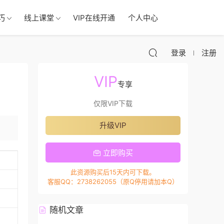
巧
线上课堂
VIP在线开通
个人中心
登录
注册
VIP
专享
仅限VIP下载
升级VIP
立即购买
此资源购买后15天内可下载。
客服QQ：2738262055（原Q停用请加本Q）
随机文章