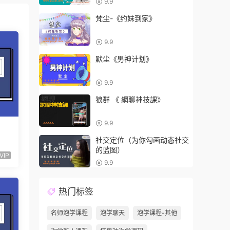
9.9
梵尘-《约妹到家》
9.9
默尘《男神计划》
9.9
狼群 《 網聊神技課》
9.9
社交定位（为你勾画动态社交
的蓝图）
VIP
9.9
热门标签
名师泡学课程
泡学聊天
泡学课程-其他