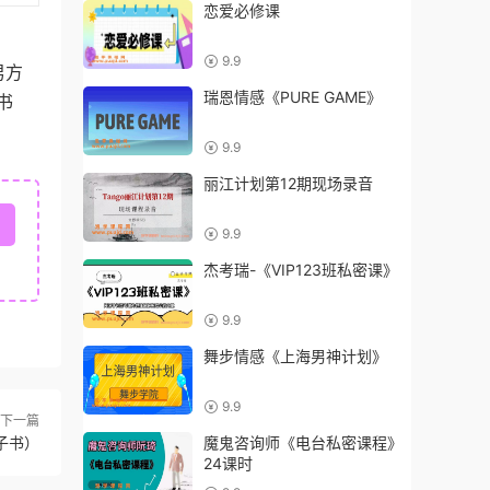
恋爱必修课
9.9
男方
瑞恩情感《PURE GAME》
书
9.9
丽江计划第12期现场录音
9.9
杰考瑞-《VIP123班私密课》
9.9
舞步情感《上海男神计划》
9.9
下一篇
子书）
魔鬼咨询师《电台私密课程》
24课时