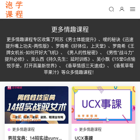
更多情趣课程
更多情趣课程专区收集了阿苏《男士体能提升》、嗳的秘诀《迅速
提升嘴上功夫-两性版》、罗南希《好体位，上天堂》、罗南希《王
牌女机长-如何开好大飞机》、《男人的性秘密》、《男性“战斗力”
提升必修》、吴么西《持久先生：延时训练》、吴小飘《15堂G点愉
悦手册，打开高巢新世界》、《香草情感三天速成》、《香蕉草莓
苹果汁》等众多情趣课程！
更多情趣课程
更多情趣课程
男技宝典：14招实战yunv术
UCX事課