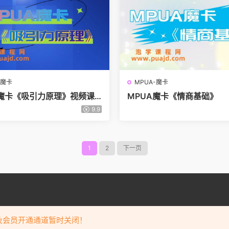
-魔卡
MPUA-魔卡
A魔卡《吸引力原理》视频课
MPUA魔卡《情商基础》
9.9
1
2
下一页
welcome to
泡学课程
puajd.com
及会员开通通道暂时关闭！