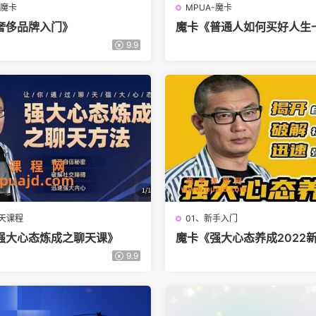
-魔卡
MPUA-魔卡
奢侈品牌入门》
魔卡《普通人如何买好人生
房》
9.9
聊天课程
01、新手入门
强大心态炼成之聊天课》
魔卡《强大心态养成2022
9.9