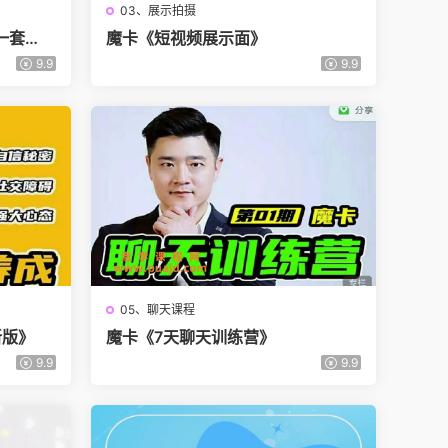
03、展示拍摄
一套
魔卡《短视频展示面》
9.9
9.9
05、聊天课程
新版》
魔卡《7天聊天训练营》
9.9
9.9