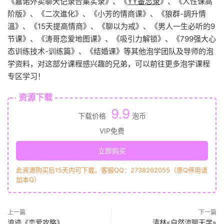
《嘉诺外卖聊天记录合集实录》、《
YY备忘录
》、《人性课高
阶版》、《二次進化》、《小芳的情商课》、《狼群-調升情‬
溫》、《15天提高情商》、《聊以为戒》、《男人一生必听的9
节课》、《涛哥恋爱地图课》、《吸引力解锁》、《799强大心
态训练技术-训练篇》、《结婚课》等其他泡学团队及导师的泡
学资料，对这部分课程感兴趣的兄弟，可以前往更多泡学课程
专区学习！
资源下载
9.9
下载价格
泡币
VIP免费
立即购买
此资源购买后15天内可下载。客服QQ：2738262055（原Q停用请
加本Q）
上一篇
下一篇
浪迹《恋爱攻略》
清林«自然流聊天学»