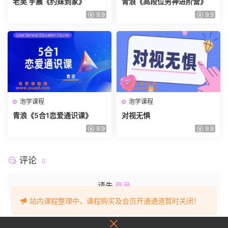
老吴 宇晨《约妹到家》
青浪《高段位男神进阶营》
9.9
9.9
泡学课程
泡学课程
青浪《5合1恋爱通识课》
对视无惧
9.9
9.9
评论
0
请先
登录
站内课程整理中，课程购买及会员开通通道暂时关闭！