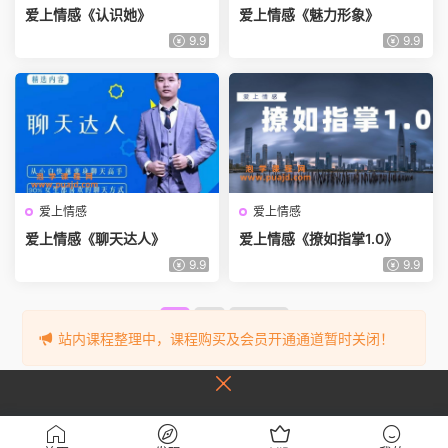
爱上情感《认识她》
爱上情感《魅力形象》
9.9
9.9
爱上情感
爱上情感
爱上情感《聊天达人》
爱上情感《撩如指掌1.0》
9.9
9.9
1
2
下一页
站内课程整理中，课程购买及会员开通通道暂时关闭！
welcome to
泡学课程
puajd.com