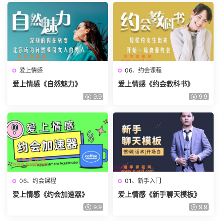
爱上情感
06、约会课程
爱上情感《自然魅力》
爱上情感《约会教科书》
9.9
9.9
06、约会课程
01、新手入门
爱上情感《约会加速器》
爱上情感《新手聊天模板》
9.9
9.9