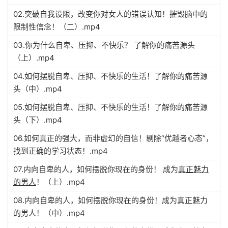
02.突破自我设限，改变你对女人的错误认知！摧毁脑中的
限制性信念！（二）.mp4
03.你为什么自卑、压抑、不快乐？ 了解你的痛苦源头
（上）.mp4
04.如何摆脱自卑、压抑、不快乐的生活！了解你的痛苦源
头（中）.mp4
05.如何摆脱自卑、压抑、不快乐的生活！了解你的痛苦源
头（下）.mp4
06.如何真正的强大，而非虚幻的自信！剔除“优越者心态”，
找到正确的学习状态！.mp4
07.内向自卑的人，如何摆脱你现在的身份！ 成为
真正魅力
的男人
！（上）.mp4
08.内向自卑的人，如何摆脱你现在的身份！成为真正魅力
的男人！（中）.mp4