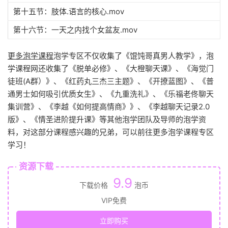
第十五节：肢体.语言的核心.mov
第十六节：一天之内找个女盆友.mov
更多泡学课程
泡学专区不仅收集了《馄饨哥真男人教学》，泡
学课程网还收集了《脱单必修》、《大橙聊天课》、《海觉门
徒班(A群）》、《红药丸三杰三主题》、《开撩蓝图》、《普
通男士如何吸引优质女生》、《九重洗礼》、《乐福老佟聊天
集训营》、《李越《如何提高情商》》、《李越聊天记录2.0
版》、《情圣进阶提升课》等其他泡学团队及导师的泡学资
料，对这部分课程感兴趣的兄弟，可以前往更多泡学课程专区
学习！
资源下载
9.9
下载价格
泡币
VIP免费
立即购买