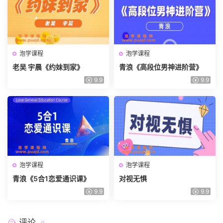
泡学课程
泡学课程
老吴 宇晨《约妹到家》
青浪《高段位男神进阶营》
9.9
9.9
泡学课程
泡学课程
青浪《5合1恋爱通识课》
对视无惧
9.9
9.9
评论