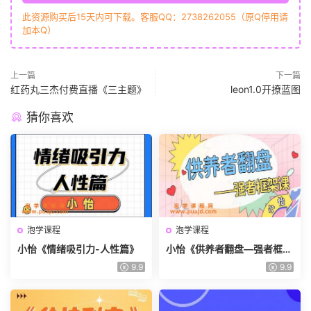
此资源购买后15天内可下载。客服QQ：2738262055（原Q停用请
加本Q）
上一篇
下一篇
红药丸三杰付费直播《三主题》
leon1.0开撩蓝图
猜你喜欢
泡学课程
泡学课程
小怡《情绪吸引力-人性篇》
小怡《供养者翻盘—强者框架
课》
9.9
9.9