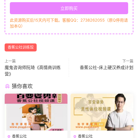
立即购买
此资源购买后15天内可下载。客服QQ：2738262055（原Q停用请
加本Q）
香蕉公社训练馆
上一篇
下一篇
魔鬼咨询师阮琦《高情商训练
香蕉公社-床上硬汉养成计划
营》
猜你喜欢
香蕉公社
香蕉公社