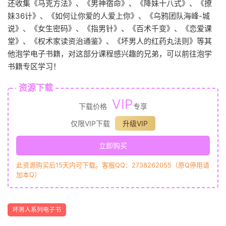
还收集《马克方法》、《男神宿命》、《降妹十八式》、《撩
妹36计》、《如何让你爱的人爱上你》、《乌鸦团队海峰-城
说》、《女生密码》、《指男针》、《百术千变》、《恋爱课
堂》、《权术家读资治通鉴》、《坏男人的红药丸法则》等其
他泡学电子书籍，对这部分课程感兴趣的兄弟，可以前往泡学
书籍专区学习！
资源下载
VIP
下载价格
专享
仅限VIP下载
升级VIP
立即购买
此资源购买后15天内可下载。客服QQ：2738262055（原Q停用请
加本Q）
坏男人系列电子书