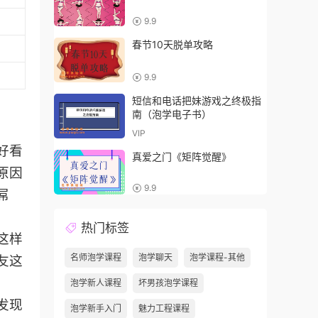
9.9
春节10天脱单攻略
9.9
短信和电话把妹游戏之终极指
南（泡学电子书）
VIP
好看
真爱之门《矩阵觉醒》
原因
9.9
屌
热门标签
这样
名师泡学课程
泡学聊天
泡学课程-其他
友这
泡学新人课程
坏男孩泡学课程
发现
泡学新手入门
魅力工程课程