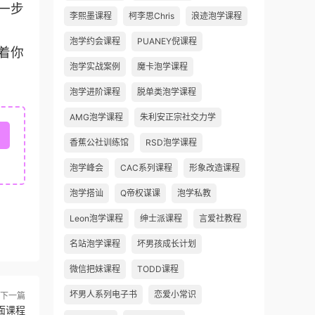
一步
李熙墨课程
柯李思Chris
浪迹泡学课程
泡学约会课程
PUANEY倪课程
着你
泡学实战案例
魔卡泡学课程
泡学进阶课程
脱单类泡学课程
AMG泡学课程
朱利安正宗社交力学
香蕉公社训练馆
RSD泡学课程
泡学峰会
CAC系列课程
形象改造课程
泡学搭讪
Q帝权谋课
泡学私教
Leon泡学课程
绅士派课程
言爱社教程
名站泡学课程
坏男孩成长计划
微信把妹课程
TODD课程
坏男人系列电子书
恋爱小常识
下一篇
面课程