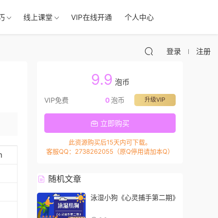
巧
线上课堂
VIP在线开通
个人中心
登录
注册
9.9
泡币
VIP免费
0
泡币
升级VIP
立即购买
此资源购买后15天内可下载。
客服QQ：2738262055（原Q停用请加本Q）
m
随机文章
泳湿小狗《心灵捕手第二期》