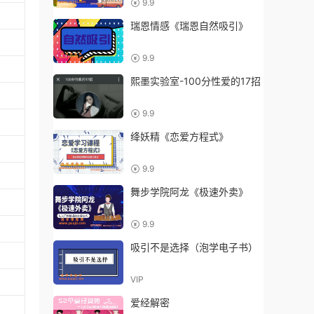
9.9
瑞恩情感《瑞恩自然吸引》
9.9
熙墨实验室-100分性爱的17招
9.9
绛妖精《恋爱方程式》
9.9
舞步学院阿龙《极速外卖》
9.9
吸引不是选择（泡学电子书）
VIP
爱经解密