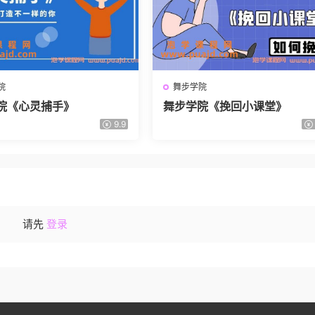
院
舞步学院
院《心灵捕手》
舞步学院《挽回小课堂》
9.9
请先
登录