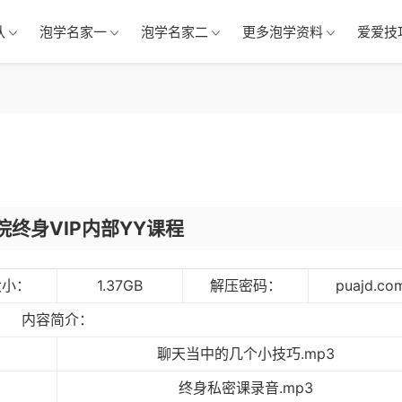
队
泡学名家一
泡学名家二
更多泡学资料
爱爱技
院终身VIP内部YY课程
大小：
1.37GB
解压密码：
puajd.co
内容简介：
聊天当中的几个小技巧.mp3
终身私密课录音.mp3