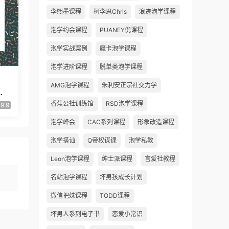
李熙墨课程
柯李思Chris
浪迹泡学课程
泡学约会课程
PUANEY倪课程
泡学实战案例
魔卡泡学课程
泡学进阶课程
脱单类泡学课程
AMG泡学课程
朱利安正宗社交力学
1.
香蕉公社训练馆
RSD泡学课程
9.9
泡学峰会
CAC系列课程
形象改造课程
泡学搭讪
Q帝权谋课
泡学私教
Leon泡学课程
绅士派课程
言爱社教程
名站泡学课程
坏男孩成长计划
微信把妹课程
TODD课程
坏男人系列电子书
恋爱小常识