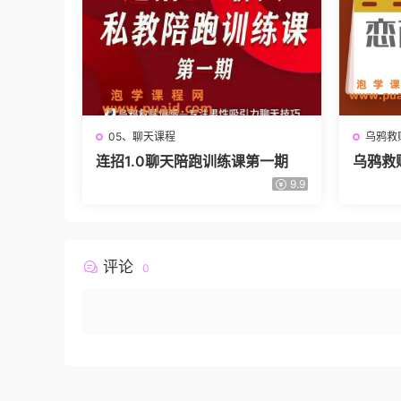
05、聊天课程
乌鸦救
连招1.0聊天陪跑训练课第一期
乌鸦救
9.9
评论
0