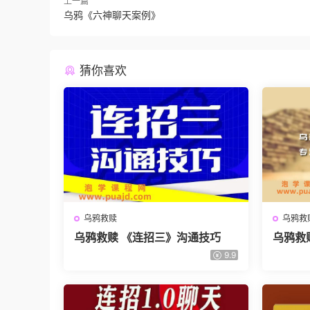
上一篇
乌鸦《六神聊天案例》
猜你喜欢
乌鸦救赎
乌鸦救
乌鸦救赎 《连招三》沟通技巧
乌鸦救
9.9