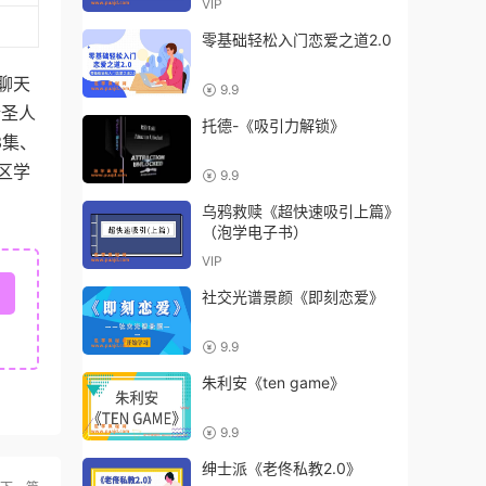
VIP
零基础轻松入门恋爱之道2.0
聊天
9.9
情圣人
托德-《吸引力解锁》
3集、
区学
9.9
乌鸦救赎《超快速吸引上篇》
（泡学电子书）
VIP
社交光谱景颜《即刻恋爱》
9.9
朱利安《ten game》
9.9
绅士派《老佟私教2.0》