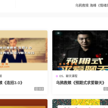
乌鸦救赎 海峰《情绪
赎
05、聊天课程
赎《连招3.0》
乌鸦救赎《预期式求爱聊天》
9.9