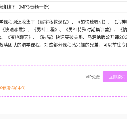
箭班线下（MP3音频一份）
学课程网还收集了《宸宇私教课程》、《超快速吸引》、《六神
、《快速恋爱》、《男神工程》、《男神特殊时期集训营》、《
信、《蜜桃聊天》、《破局》快速突破关系、乌鸦绝版公开课20
救赎团队的泡学课程，对这部分课程感兴趣的兄弟，可以前往专
VIP免费
立即购买
原Q停用请加本Q）