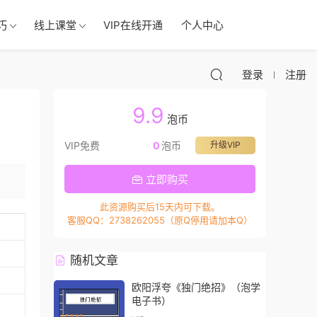
巧
线上课堂
VIP在线开通
个人中心
登录
注册
9.9
泡币
VIP免费
0
泡币
升级VIP
立即购买
此资源购买后15天内可下载。
客服QQ：2738262055（原Q停用请加本Q）
随机文章
欧阳浮夸《独门绝招》（泡学
电子书）