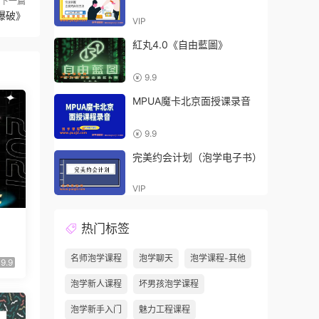
下一篇
爆破》
VIP
紅丸4.0《自由藍圖》
9.9
MPUA魔卡北京面授课录音
9.9
完美约会计划（泡学电子书）
VIP
热门标签
名师泡学课程
泡学聊天
泡学课程-其他
9.9
泡学新人课程
坏男孩泡学课程
泡学新手入门
魅力工程课程