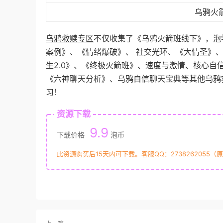
乌鸦火
乌鸦救赎专区
不仅收集了《乌鸦火箭班线下》，泡
案例》、《情绪爆破》、 社交光环、《大情圣》
生2.0》、《终极火箭班》、速度与激情、核心自
《六神聊天分析》、乌鸦自信聊天宝典等其他乌鸦
习！
资源下载
9.9
下载价格
泡币
此资源购买后15天内可下载。客服QQ：2738262055（