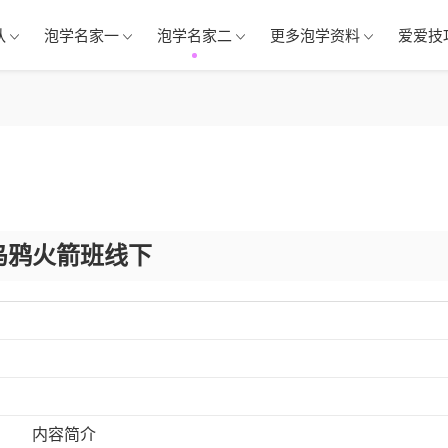
队
泡学名家一
泡学名家二
更多泡学资料
爱爱技
乌鸦火箭班线下
内容简介