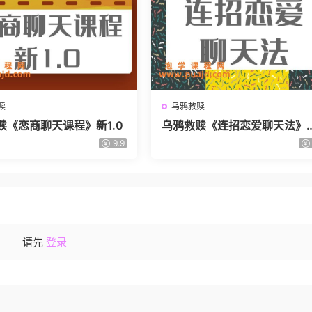
赎
乌鸦救赎
赎《恋商聊天课程》新1.0
乌鸦救赎《连招恋爱聊天法》新
0
9.9
请先
登录