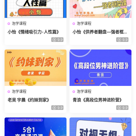
泡学课程
泡学课程
小怡《情绪吸引力-人性篇》
小怡《供养者翻盘—强者框架
课》
9.9
9.9
泡学课程
泡学课程
老吴 宇晨《约妹到家》
青浪《高段位男神进阶营》
9.9
9.9