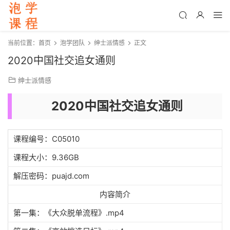
当前位置：
首页
泡学团队
绅士派情感
正文
2020中国社交追女通则
绅士派情感
2020中国社交追女通则
课程编号：C05010
课程大小：9.36GB
解压密码：puajd.com
内容简介
第一集：《大众脱单流程》.mp4