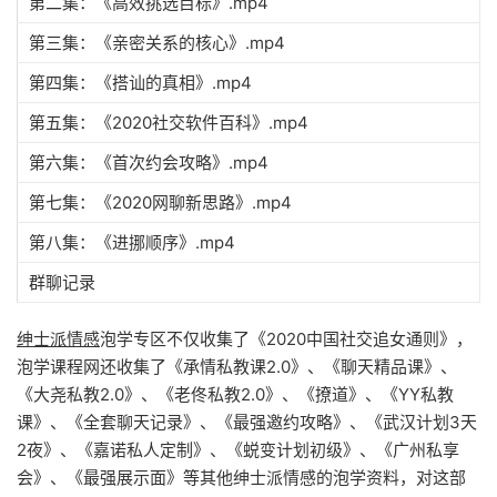
第二集：《高效挑选目标》.mp4
第三集：《亲密关系的核心》.mp4
第四集：《搭讪的真相》.mp4
第五集：《2020社交软件百科》.mp4
第六集：《首次约会攻略》.mp4
第七集：《2020网聊新思路》.mp4
第八集：《进挪顺序》.mp4
群聊记录
绅士派情感
泡学专区不仅收集了《2020中国社交追女通则》，
泡学课程网还收集了《承情私教课2.0》、《聊天精品课》、
《大尧私教2.0》、《老佟私教2.0》、《撩道》、《YY私教
课》、《全套聊天记录》、《最强邀约攻略》、《武汉计划3天
2夜》、《嘉诺私人定制》、《蜕变计划初级》、《广州私享
会》、《最强展示面》等其他绅士派情感的泡学资料，对这部