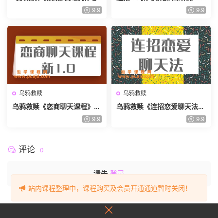
期
9.9
9.9
乌鸦救赎
乌鸦救赎
乌鸦救赎《恋商聊天课程》新
乌鸦救赎《连招恋爱聊天法》
1.0
新1.0
9.9
9.9
评论
0
请先
登录
站内课程整理中，课程购买及会员开通通道暂时关闭！