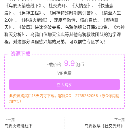
《乌鸦火箭班线下》、 社交光环、《大情圣》、《快速恋
爱》、《男神工程》、《男神特殊时期集训营》、《情圣人生
2.0》、《终极火箭班》、速度与激情、核心自信、《蜜桃聊
天》、《破局》快速突破关系、乌鸦绝版公开课203集、《六神
聊天分析》、乌鸦自信聊天宝典等其他乌鸦救赎团队的泡学课
程，对这部分课程感兴趣的兄弟，可以前往专区学习！
资源下载
9.9
下载价格
泡币
VIP免费
立即购买
此资源购买后15天内可下载。客服QQ：2738262055（原Q停用请
加本Q）
上一篇
下一篇
乌鸦火箭班线下
乌鸦救赎《社交光环》