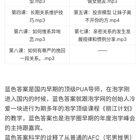
型.mp3
做女朋友.mp3
第四课：长期关系维护技
第五课：投资模型 让妹子离
巧.mp3
不开你的方.mp4
第六课：如何维系异地
第七课：亲密关系的发生发
恋.mp3
展规律和惯例分享.mp3
第八课：如何有尊严的挽回
——
一段关系。.mp3
蓝色答案是国内早期的顶级PUA导师，在泡学刚
进入国内的时候，蓝色答案就跟泡学网的创始人冷
爱一块进行为期多年的泡学顶级课程《丽江计划》
的教学，蓝色答案也是泡学圈早期的年度泡学峰会
的主持跟嘉宾。
蓝色答案科学的诠释了从普通的AFC（宅男挫男）