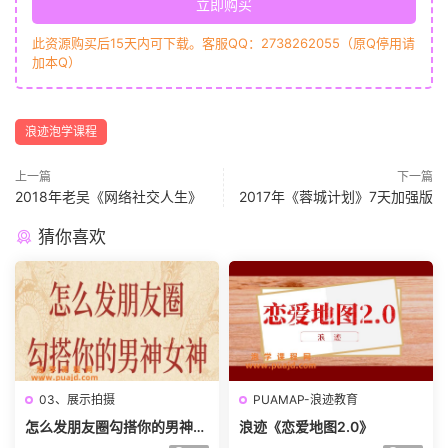
立即购买
此资源购买后15天内可下载。客服QQ：2738262055（原Q停用请
加本Q）
浪迹泡学课程
上一篇
下一篇
2018年老吴《网络社交人生》
2017年《蓉城计划》7天加强版
猜你喜欢
03、展示拍摄
PUAMAP-浪迹教育
怎么发朋友圈勾搭你的男神女
浪迹《恋爱地图2.0》
神