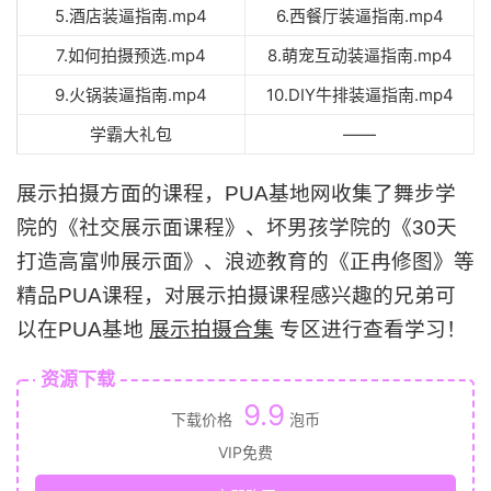
5.酒店装逼指南.mp4
6.西餐厅装逼指南.mp4
7.如何拍摄预选.mp4
8.萌宠互动装逼指南.mp4
9.火锅装逼指南.mp4
10.DIY牛排装逼指南.mp4
学霸大礼包
——
展示拍摄方面的课程，PUA基地网收集了舞步学
院的《社交展示面课程》、坏男孩学院的《30天
打造高富帅展示面》、浪迹教育的《正冉修图》等
精品PUA课程，对展示拍摄课程感兴趣的兄弟可
以在PUA基地
展示拍摄合集
专区进行查看学习！
资源下载
9.9
下载价格
泡币
VIP免费