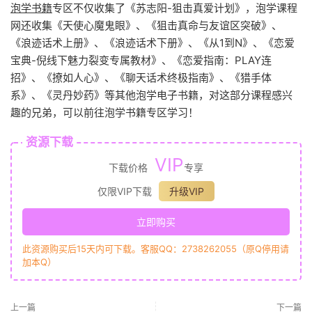
泡学书籍
专区不仅收集了《苏志阳-狙击真爱计划》，泡学课程
网还收集《天使心魔鬼眼》、《狙击真命与友谊区突破》、
《浪迹话术上册》、《浪迹话术下册》、《从1到N》、《恋爱
宝典-倪线下魅力裂变专属教材》、《恋爱指南：PLAY连
招》、《撩如人心》、《聊天话术终极指南》、《猎手体
系》、《灵丹妙药》等其他泡学电子书籍，对这部分课程感兴
趣的兄弟，可以前往泡学书籍专区学习！
资源下载
VIP
下载价格
专享
仅限VIP下载
升级VIP
立即购买
此资源购买后15天内可下载。客服QQ：2738262055（原Q停用请
加本Q）
上一篇
下一篇