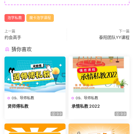
泡学私教
魔卡泡学课程
上一篇
下一篇
约会高手
泰阳团队YY课程
猜你喜欢
09、导师私教
09、导师私教
贤师傅私教
承情私教 2022
9.9
9.9