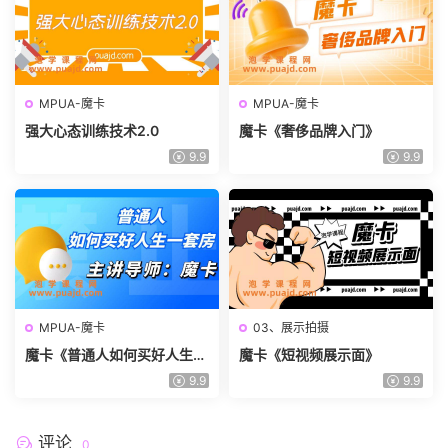
MPUA-魔卡
MPUA-魔卡
强大心态训练技术2.0
魔卡《奢侈品牌入门》
9.9
9.9
MPUA-魔卡
03、展示拍摄
魔卡《普通人如何买好人生一
魔卡《短视频展示面》
套房》
9.9
9.9
评论
0