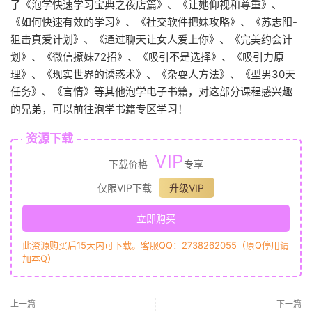
了《泡学快速学习宝典之夜店篇》、《让她仰视和尊重》、
《如何快速有效的学习》、《社交软件把妹攻略》、《苏志阳-
狙击真爱计划》、《通过聊天让女人爱上你》、《完美约会计
划》、《微信撩妹72招》、《吸引不是选择》、《吸引力原
理》、《现实世界的诱惑术》、《杂耍人方法》、《型男30天
任务》、《言情》等其他泡学电子书籍，对这部分课程感兴趣
的兄弟，可以前往泡学书籍专区学习！
资源下载
VIP
下载价格
专享
仅限VIP下载
升级VIP
立即购买
此资源购买后15天内可下载。客服QQ：2738262055（原Q停用请
加本Q）
上一篇
下一篇