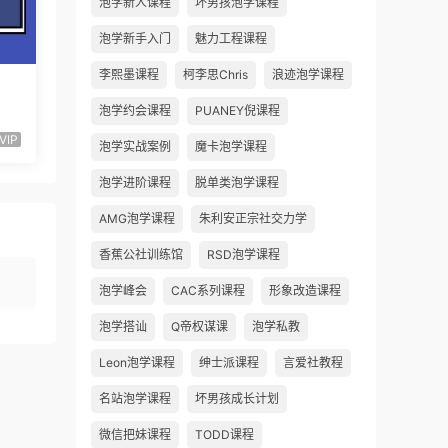
泡学新人课程
坏男孩泡学课程
泡学新手入门
魅力工程课程
李熙墨课程
柯李思Chris
浪迹泡学课程
泡学约会课程
PUANEY倪课程
VIP
泡学实战案例
魔卡泡学课程
泡学进阶课程
脱单类泡学课程
AMG泡学课程
朱利安正宗社交力学
香蕉公社训练馆
RSD泡学课程
泡学峰会
CAC系列课程
形象改造课程
泡学搭讪
Q帝权谋课
泡学私教
Leon泡学课程
绅士派课程
言爱社教程
名站泡学课程
坏男孩成长计划
微信把妹课程
TODD课程