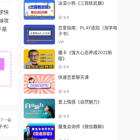
泳湿小狗《三观核武器》
学快
9.9
妹攻
恋爱指南：PLAY连招（泡学电
不是
子书）
VIP
魔卡《强大心态养成2022新
版》
9.9
快速恋爱聊天课
9.9
爱上情感《自然魅力》
9.9
下一篇
子书）
魔鬼咨询师《微信趣聊》