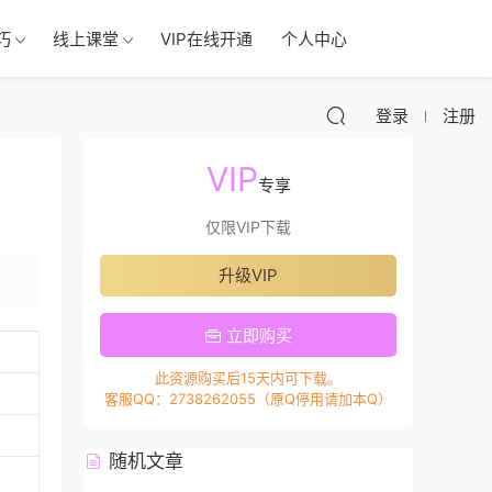
巧
线上课堂
VIP在线开通
个人中心
登录
注册
VIP
专享
仅限VIP下载
升级VIP
立即购买
此资源购买后15天内可下载。
客服QQ：2738262055（原Q停用请加本Q）
随机文章