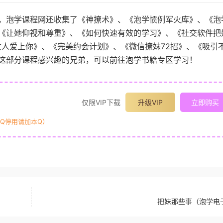
，泡学课程网还收集了《神撩术》、《泡学惯例军火库》、《泡
《让她仰视和尊重》、《如何快速有效的学习》、《社交软件把
女人爱上你》、《完美约会计划》、《微信撩妹72招》、《吸引
这部分课程感兴趣的兄弟，可以前往泡学书籍专区学习！
仅限VIP下载
升级VIP
立即购买
原Q停用请加本Q）
把妹那些事（泡学电