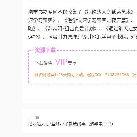
泡学书籍
专区不仅收集了《把妹达人之诱惑艺术》
速学习宝典》、《泡学快速学习宝典之夜店篇》、
略》、《苏志阳-狙击真爱计划》、《通过聊天让
选择》、《吸引力原理》等其他泡学电子书籍，对
资源下载
VIP
下载价格
专享
此资源购买后15天内可下载。客服QQ：2738262055（
上一篇
把妹达人-那些坏小子教我的事（泡学电子书）