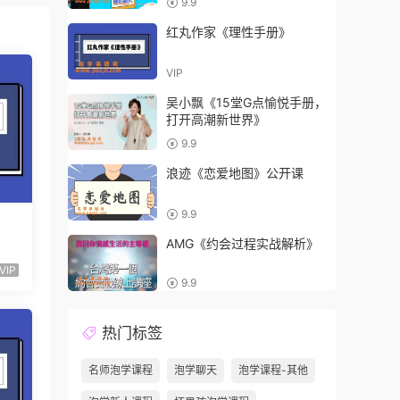
9.9
红丸作家《理性手册》
VIP
吴小飘《15堂G点愉悦手册，
打开高潮新世界》
9.9
浪迹《恋爱地图》公开课
9.9
AMG《约会过程实战解析》
VIP
9.9
热门标签
名师泡学课程
泡学聊天
泡学课程-其他