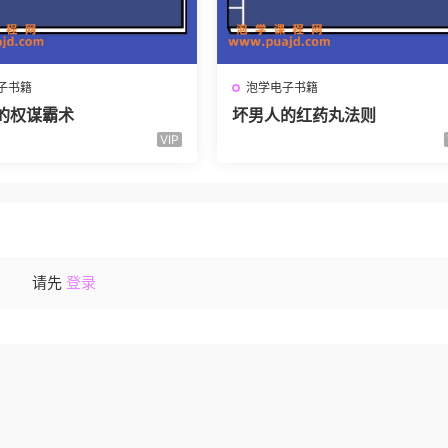
子书籍
泡学电子书籍
的权谋霸术
坏男人的红药丸法则
VIP
请先
登录