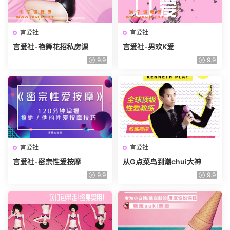
言爱社
言爱社
言爱社-艳舞花招私房课
言爱社-男欢K爱
9.9
9.9
言爱社
言爱社
言爱社-密宗性爱按摩
从G点菜鸟到潮chui大神
9.9
9.9