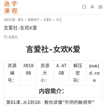
当前位置：
首页
爱爱技巧
言爱社
正文
言爱社-女欢K爱
言爱社
言爱社-女欢K爱
资源
X010
资源
4.47
解压
puaj
编
06
大
GB
密
d.co
号：
小：
码：
m
内容简介：
第01课.从1到10：教你读懂“外阴的敏感带”