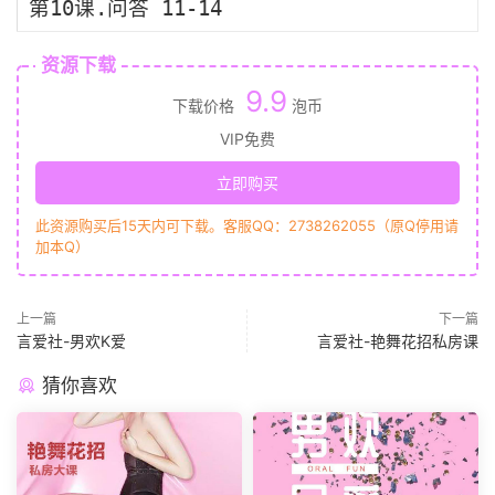
第10课.问答 11-14
资源下载
9.9
下载价格
泡币
VIP免费
立即购买
此资源购买后15天内可下载。客服QQ：2738262055（原Q停用请
加本Q）
上一篇
下一篇
言爱社-男欢K爱
言爱社-艳舞花招私房课
猜你喜欢