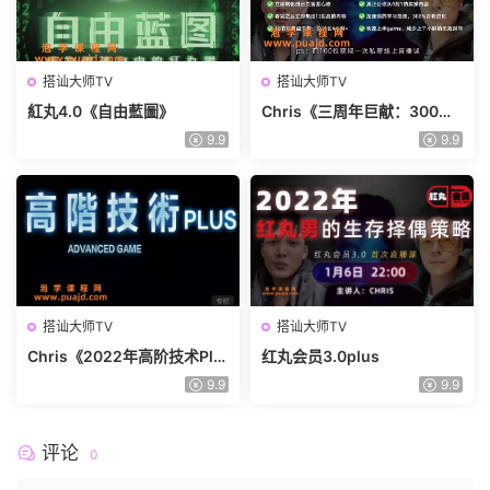
搭讪大师TV
搭讪大师TV
紅丸4.0《自由藍圖》
Chris《三周年巨献：300%
铸心》
9.9
9.9
搭讪大师TV
搭讪大师TV
Chris《2022年高阶技术Plu
红丸会员3.0plus
s》高阶者路线
9.9
9.9
评论
0