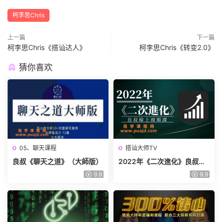
柯李思Chris
上一篇
下一篇
柯李思Chris《搭讪达人》
柯李思Chris《转变2.0》
猜你喜欢
05、聊天课程
搭讪大师TV
良叔《聊天之道》（大師版）
2022年《二次進化》良叔線
上視頻課
9.9
9.9