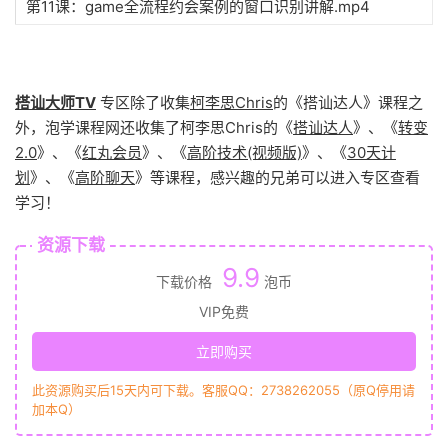
第11课：game全流程约会案例的窗口识别讲解.mp4
搭讪大师TV
专区除了收集
柯李思Chris
的《搭讪达人》课程之
外，泡学课程网还收集了柯李思Chris的《
搭讪达人
》、《
转变
2.0
》、《
红丸会员
》、《
高阶技术(视频版)
》、《
30天计
划
》、《
高阶聊天
》等课程，感兴趣的兄弟可以进入专区查看
学习！
资源下载
9.9
下载价格
泡币
VIP免费
立即购买
此资源购买后15天内可下载。客服QQ：2738262055（原Q停用请
加本Q）