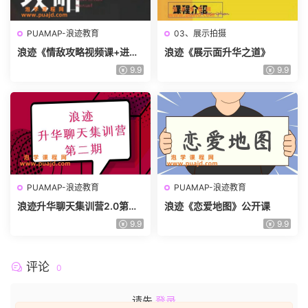
PUAMAP-浪迹教育
03、展示拍摄
浪迹《情敌攻略视频课+进阶
浪迹《展示面升华之道》
版》
9.9
9.9
PUAMAP-浪迹教育
PUAMAP-浪迹教育
浪迹升华聊天集训营2.0第二
浪迹《恋爱地图》公开课
期
9.9
9.9
评论
0
请先
登录