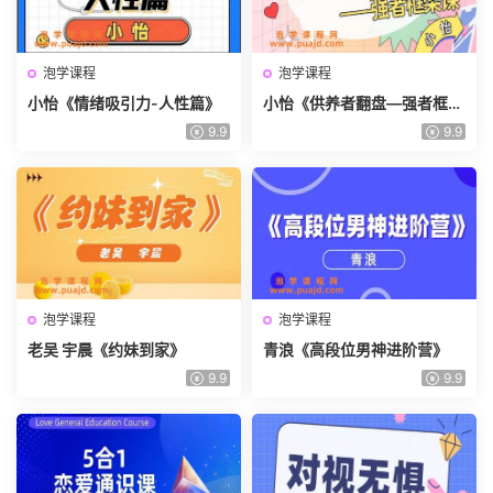
泡学课程
泡学课程
小怡《情绪吸引力-人性篇》
小怡《供养者翻盘—强者框架
课》
9.9
9.9
泡学课程
泡学课程
老吴 宇晨《约妹到家》
青浪《高段位男神进阶营》
9.9
9.9