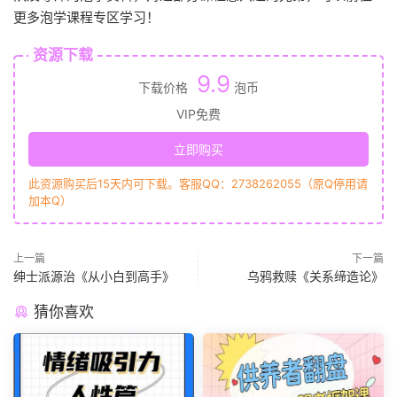
更多泡学课程专区学习！
资源下载
9.9
下载价格
泡币
VIP免费
立即购买
此资源购买后15天内可下载。客服QQ：2738262055（原Q停用请
加本Q）
上一篇
下一篇
绅士派源治《从小白到高手》
乌鸦救赎《关系缔造论》
猜你喜欢