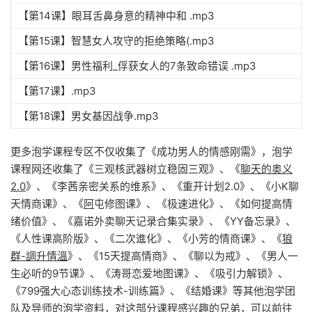
【第14课】眼耳舌鼻身意的精神中和 .mp3
【第15课】智慧女人攻守的拒绝策略(.mp3
【第16课】男性福利_俘获女人的7条致命错误 .mp3
【第17课】.mp3
【第18课】男女基因战争.mp3
更多泡学课程专区不仅收集了《成功男人的情感刚需》，泡学
课程网还收集了《三观核武器树立稳固三观》、《
聊天的奥义
2.0
》、《李茜亲密关系的维系》、《重开计划2.0》、《小K聊
天情商课》、《
阿
屯修图课》、《极速进化》、《如何提高情
绪价值》、《嘉诺外卖聊天记录合集实录》、《YY备忘录》、
《人性课高阶版》、《二次進化》、《小芳的情商课》、《
狼
群-調升情‬溫
》、《15天提高情商》、《聊以为戒》、《男人一
生必听的9节课》、《涛哥恋爱地图课》、《吸引力解锁》、
《799强大心态训练技术-训练篇》、《结婚课》等其他泡学团
队及导师的泡学资料，对这部分课程感兴趣的兄弟，可以前往