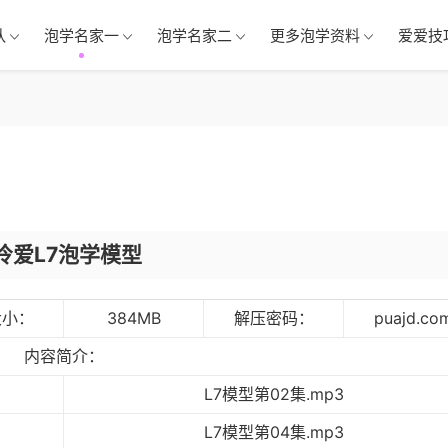
队
泡学名家一
泡学名家二
更多泡学资料
爱爱技
冷爱L7泡学模型
大小：
384MB
解压密码：
puajd.co
内容简介：
L7模型第02集.mp3
L7模型第04集.mp3