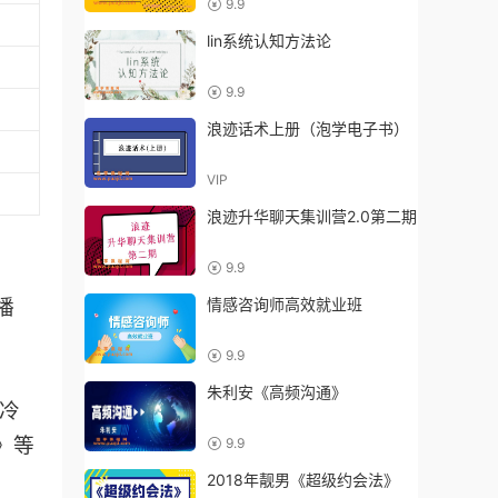
9.9
lin系统认知方法论
9.9
浪迹话术上册（泡学电子书）
VIP
浪迹升华聊天集训营2.0第二期
9.9
情感咨询师高效就业班
播
9.9
朱利安《高频沟通》
冷
》等
9.9
2018年靓男《超级约会法》