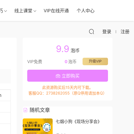
巧
线上课堂
VIP在线开通
个人中心
登录
注册
9.9
泡币
VIP免费
0
泡币
升级VIP
立即购买
此资源购买后15天内可下载。
客服QQ：2738262055（原Q停用请加本Q）
m
随机文章
七烟小狗《现场分享会》