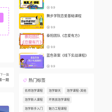
9.9
舞步学院恋爱基础课程
9.9
泰阳团队《恋爱有方》
9.9
蓝色答案《线下实战课程》
9.9
下一篇
第一期
热门标签
名师泡学课程
泡学聊天
泡学课程-其他
泡学新人课程
坏男孩泡学课程
泡学新手入门
魅力工程课程