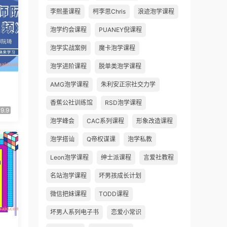
李熙墨课程
柯李思Chris
浪迹泡学课程
泡学约会课程
PUANEY倪课程
泡学实战案例
魔卡泡学课程
泡学进阶课程
脱单类泡学课程
AMG泡学课程
朱利安正宗社交力学
香蕉公社训练馆
RSD泡学课程
9.9
泡学峰会
CAC系列课程
形象改造课程
泡学搭讪
Q帝权谋课
泡学私教
Leon泡学课程
绅士派课程
言爱社教程
名站泡学课程
坏男孩成长计划
微信把妹课程
TODD课程
坏男人系列电子书
恋爱小常识