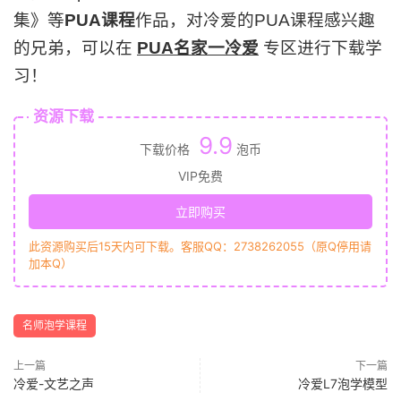
集》等
PUA课程
作品，对冷爱的PUA课程感兴趣
的兄弟，可以在
PUA名家一冷爱
专区进行下载学
习！
资源下载
9.9
下载价格
泡币
VIP免费
立即购买
此资源购买后15天内可下载。客服QQ：2738262055（原Q停用请
加本Q）
名师泡学课程
上一篇
下一篇
冷爱-文艺之声
冷爱L7泡学模型