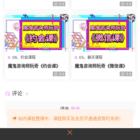
9.9
9.9
06、约会课程
05、聊天课程
魔鬼咨询师阮奇《约会课》
魔鬼咨询师阮奇《微信课》
9.9
9.9
评论
0
请先
登录
站内课程整理中，课程购买及会员开通通道暂时关闭！