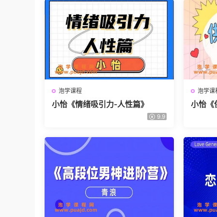
泡学课程
泡学课
小怡《情绪吸引力-人性篇》
小怡《
课》
9.9