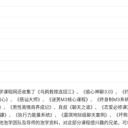
学课程网还收集了《乌鸦救赎连招三》、《偷心神聊3.0》、《
心》、《搭讪大师》、《谜男M3核心课程》、《终身制M3系
》、《男性高情商养成记》、良叔《聊天之道》、《恋爱必修课
聊神技課》、《执行力能量系统》、《嘉琪地狱级聊天案例》、《坏
他泡学团队及导师的泡学资料，对这部分课程感兴趣的兄弟，可