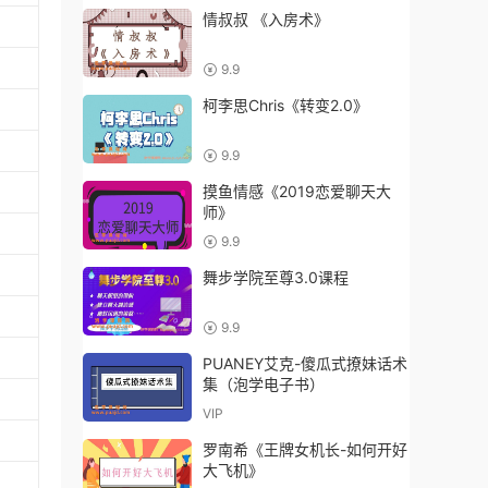
情叔叔 《入房术》
9.9
柯李思Chris《转变2.0》
9.9
摸鱼情感《2019恋爱聊天大
师》
9.9
舞步学院至尊3.0课程
9.9
PUANEY艾克-傻瓜式撩妹话术
集（泡学电子书）
VIP
罗南希《王牌女机长-如何开好
大飞机》