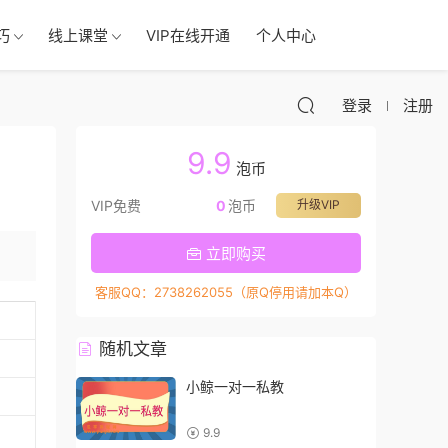
巧
线上课堂
VIP在线开通
个人中心
登录
注册
9.9
泡币
VIP免费
0
泡币
升级VIP
立即购买
客服QQ：2738262055（原Q停用请加本Q）
随机文章
小鲸一对一私教
9.9