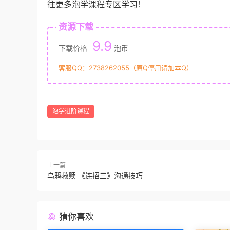
往更多泡学课程专区学习！
资源下载
9.9
下载价格
泡币
客服QQ：2738262055（原Q停用请加本Q）
泡学进阶课程
上一篇
乌鸦救赎 《连招三》沟通技巧
猜你喜欢