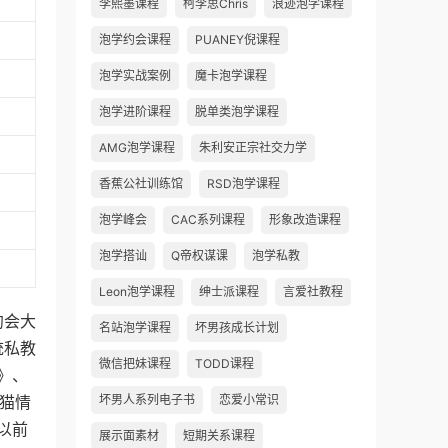
李熙墨课程
柯李思Chris
浪迹泡学课程
泡学约会课程
PUANEY倪课程
泡学实战案例
魔卡泡学课程
泡学进阶课程
脱单类泡学课程
AMG泡学课程
朱利安正宗社交力学
香蕉公社训练馆
RSD泡学课程
泡学峰会
CAC系列课程
形象改造课程
泡学搭讪
Q帝权谋课
泡学私教
Leon泡学课程
绅士派课程
言爱社教程
约会大
名站泡学课程
坏男孩成长计划
统私教
微信把妹课程
TODD课程
》、
熊猫情
坏男人系列电子书
恋爱小常识
以前
展示面素材
短期关系课程