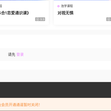
程
泡学课程
5合1恋爱通识课》
对视无惧
9.9
请先
登录
welcome to
泡学课程
puajd.com
及会员开通通道暂时关闭！