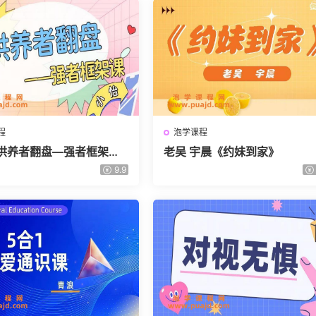
程
泡学课程
供养者翻盘—强者框架
老吴 宇晨《约妹到家》
9.9