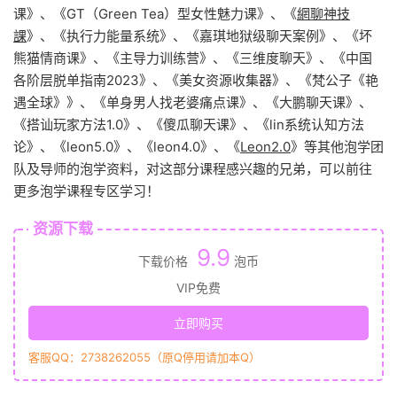
课》、《GT（Green Tea）型女性魅力课》、《
網聊神技
課
》、《执行力能量系统》、《嘉琪地狱级聊天案例》、《坏
熊猫情商课》、《主导力训练营》、《三维度聊天》、《中国
各阶层脱单指南2023》、《美女资源收集器》、《梵公子《艳
遇全球》》、《单身男人找老婆痛点课》、《大鹏聊天课》、
《搭讪玩家方法1.0》、《傻瓜聊天课》、《lin系统认知方法
论》、《leon5.0》、《leon4.0》、《
Leon2.0
》等其他泡学团
队及导师的泡学资料，对这部分课程感兴趣的兄弟，可以前往
更多泡学课程专区学习！
资源下载
9.9
下载价格
泡币
VIP免费
立即购买
客服QQ：2738262055（原Q停用请加本Q）