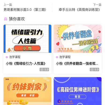
上一篇
下一篇
男哥素材展示面3.0（第三期）
牵手丘比特《高情商训练营》
猜你喜欢
泡学课程
泡学课程
小怡《情绪吸引力-人性篇》
小怡《供养者翻盘—强者框架
课》
9.9
9.9