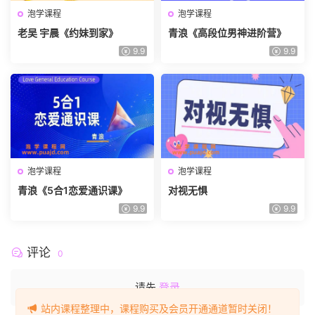
泡学课程
泡学课程
老吴 宇晨《约妹到家》
青浪《高段位男神进阶营》
9.9
9.9
泡学课程
泡学课程
青浪《5合1恋爱通识课》
对视无惧
9.9
9.9
评论
0
请先
登录
站内课程整理中，课程购买及会员开通通道暂时关闭！