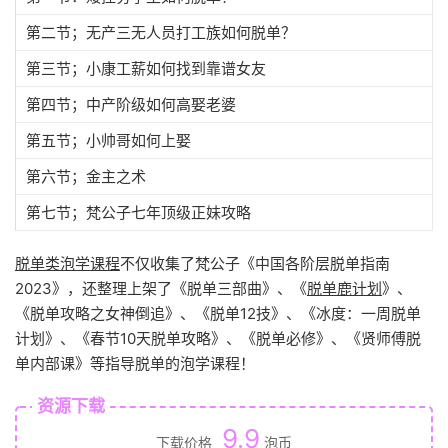
第二节；无产三无人员打工族如何脱单？
第三节；小康工薪如何找到靠谱女友
第四节；中产阶级如何高娶老婆
第五节；小帅哥如何上娶
第六节；金主之术
第七节；梵公子七年顶级正妹攻略
脱单类泡学课程
不仅收集了梵公子《中国各阶层脱单指南
2023》，还整理上架了《脱单三部曲》、《
脱单鹿计划
》、
《脱单攻略之女神倒追》、《脱单12技》、《冰度：一周脱单
计划》、《春节10天脱单攻略》、《脱单必修》、《贤师傅脱
单内部课》等指导脱单的泡学课程！
资源下载
9.9
下载价格
泡币