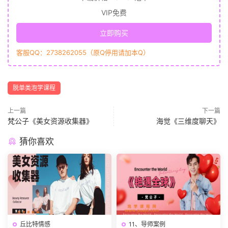
VIP免费
立即购买
客服QQ：2738262055（原Q停用请加本Q）
脱单类泡学课程
上一篇
下一篇
梵公子《美女资源收集器》
海觉《三维度聊天》
猜你喜欢
丘比特情感
11、导师案例