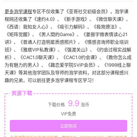
更多泡学课程
专区不仅收集了《亚哥社交初级会员》，泡学课
程网还收集了《速约4.0》、《新手游戏》、《微信聊天课》、
《西语：我知女人心》、《吸引力解码》、《极简撩法》、
《矩阵觉醒》、《男人間的Game》、《姜振宇微表情读心21
讲》、《普通人打造明星质感照片》、《情感咨询师职业培训
班》、《雅痞VIP私教课》、《强渡关山》、《约会过程实战解
析》、《CAC1.0聊天课》、《CAC1.0约会课》、《教你怎么成
为有魅力的男人》、《趣恋爱学院SVIP会员》、《1999线上聊
天课》等其他泡学团队及导师的泡学资料，对这部分课程感兴
趣的兄弟，可以前往更多泡学课程专区学习！
资源下载
9.9
下载价格
泡币
VIP免费
立即购买