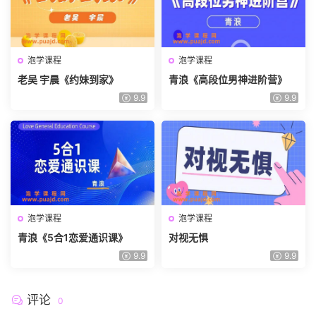
泡学课程
泡学课程
老吴 宇晨《约妹到家》
青浪《高段位男神进阶营》
9.9
9.9
泡学课程
泡学课程
青浪《5合1恋爱通识课》
对视无惧
9.9
9.9
评论
0