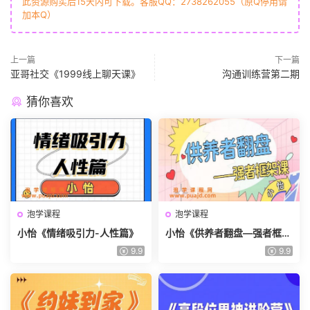
此资源购买后15天内可下载。客服QQ：2738262055（原Q停用请
加本Q）
上一篇
下一篇
亚哥社交《1999线上聊天课》
沟通训练营第二期
猜你喜欢
泡学课程
泡学课程
小怡《情绪吸引力-人性篇》
小怡《供养者翻盘—强者框架
课》
9.9
9.9