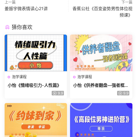
上一篇
下一篇
姜振宇微表情读心21讲
香蕉公社《百变姿势男性体位视
频课》
猜你喜欢
泡学课程
泡学课程
小怡《情绪吸引力-人性篇》
小怡《供养者翻盘—强者框架
课》
9.9
9.9