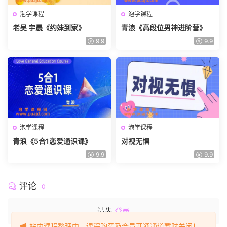
泡学课程
泡学课程
老吴 宇晨《约妹到家》
青浪《高段位男神进阶营》
9.9
9.9
泡学课程
泡学课程
青浪《5合1恋爱通识课》
对视无惧
9.9
9.9
评论
0
请先
登录
站内课程整理中，课程购买及会员开通通道暂时关闭！