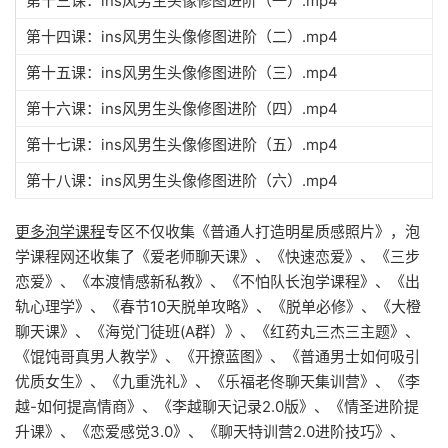
第十三课：ins风男生头像修图进阶（一）.mp4
第十四课：ins风男生头像修图进阶（二）.mp4
第十五课：ins风男生头像修图进阶（三）.mp4
第十六课：ins风男生头像修图进阶（四）.mp4
第十七课：ins风男生头像修图进阶（五）.mp4
第十八课：ins风男生头像修图进阶（六）.mp4
更多泡学课程
专区不仅收集《普通人打造明星质感照片》，泡
学课程网还收集了《爱老师聊天课》、《快速恋爱》、《三步
恋爱》、《本渡情感新私教》、《不怕队长泡学课程》、《出
轨心理学》、《春节10天脱单攻略》、《脱单必修》、《大橙
聊天课》、《海觉门徒班(A群）》、《红药丸三杰三主题》、
《馄饨哥真男人教学》、《开撩蓝图》、《普通男士如何吸引
优质女生》、《九重洗礼》、《乐福老佟聊天集训营》、《李
越-如何提高情商》、《李越聊天记录2.0版》、《情圣进阶提
升课》、《恋爱感觉3.0》、《聊天特训营2.0进阶技巧》、