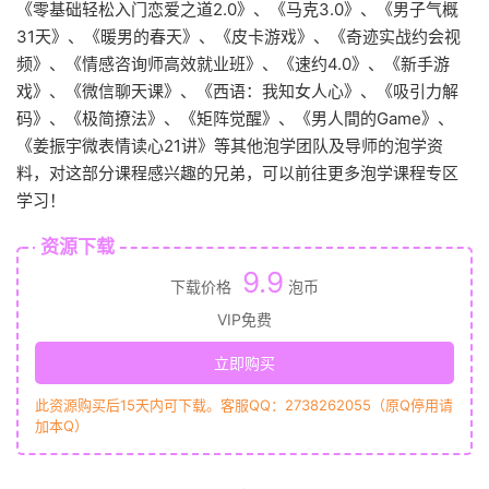
《零基础轻松入门恋爱之道2.0》、《马克3.0》、《男子气概
31天》、《暖男的春天》、《皮卡游戏》、《奇迹实战约会视
频》、《情感咨询师高效就业班》、《速约4.0》、《新手游
戏》、《微信聊天课》、《西语：我知女人心》、《吸引力解
码》、《极简撩法》、《矩阵觉醒》、《男人間的Game》、
《姜振宇微表情读心21讲》等其他泡学团队及导师的泡学资
料，对这部分课程感兴趣的兄弟，可以前往更多泡学课程专区
学习！
资源下载
9.9
下载价格
泡币
VIP免费
立即购买
此资源购买后15天内可下载。客服QQ：2738262055（原Q停用请
加本Q）