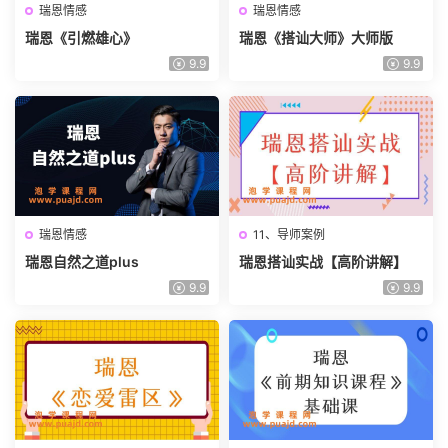
瑞恩情感
瑞恩情感
瑞恩《引燃雄心》
瑞恩《搭讪大师》大师版
9.9
9.9
瑞恩情感
11、导师案例
瑞恩自然之道plus
瑞恩搭讪实战【高阶讲解】
9.9
9.9