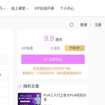
巧
线上课堂
VIP在线开通
个人中心
登录
注册
9.9
泡币
VIP免费
0
泡币
升级VIP
立即购买
此资源购买后15天内可下载。
客服QQ：2738262055（原Q停用请加本Q）
m
随机文章
PUA三人行之各大PUA经验分
享