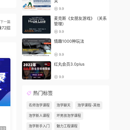
关
9.9
麦克斯《女朋友游戏》（关系
下一篇
管理）
72招
9.9
情趣1000种玩法
9.9
红丸会员3.0plus
9.9
热门标签
名师泡学课程
泡学聊天
泡学课程-其他
泡学新人课程
坏男孩泡学课程
泡学新手入门
魅力工程课程
9.9