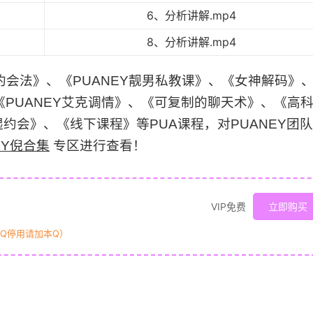
6、分析讲解.mp4
8、分析讲解.mp4
约会法》、《PUANEY靓男私教课》、《女神解码》
《PUANEY艾克调情》、《可复制的聊天术》、《高
约会》、《线下课程》等PUA课程，对PUANEY团
EY倪合集
专区进行查看！
VIP免费
立即购买
原Q停用请加本Q）