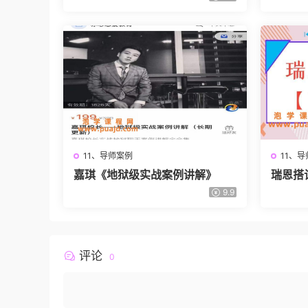
11、导师案例
11、
嘉琪《地狱级实战案例讲解》
瑞恩搭
9.9
评论
0