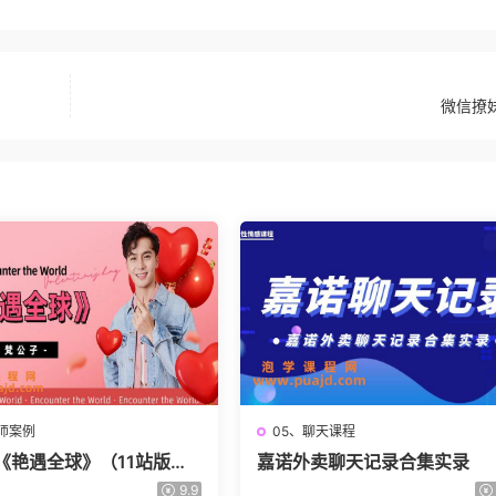
微信撩妹
导师案例
05、聊天课程
《艳遇全球》（11站版
嘉诺外卖聊天记录合集实录
9.9