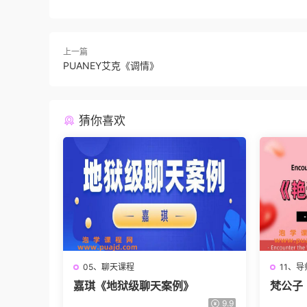
上一篇
PUANEY艾克《调情》
猜你喜欢
05、聊天课程
11、
嘉琪《地狱级聊天案例》
梵公子
本）
9.9