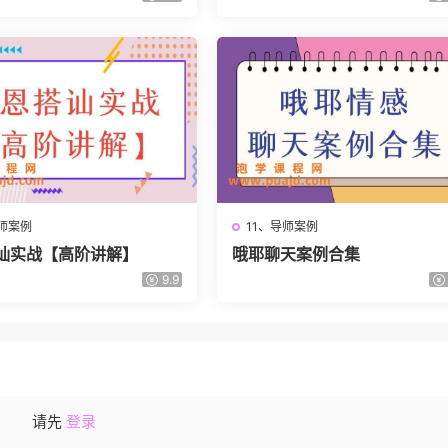
导师案例
11、导师案例
讪实战【高阶讲解】
哦耶聊天案例合集
9.9
请先
登录