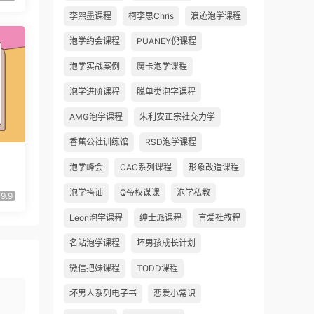
李熙墨课程
柯李思Chris
浪迹泡学课程
泡学约会课程
PUANEY倪课程
泡学实战案例
魔卡泡学课程
泡学进阶课程
脱单类泡学课程
AMG泡学课程
朱利安正宗社交力学
香蕉公社训练馆
RSD泡学课程
泡学峰会
CAC系列课程
形象改造课程
泡学搭讪
Q帝权谋课
泡学私教
9.9
Leon泡学课程
绅士派课程
言爱社教程
名站泡学课程
坏男孩成长计划
微信把妹课程
TODD课程
坏男人系列电子书
恋爱小常识