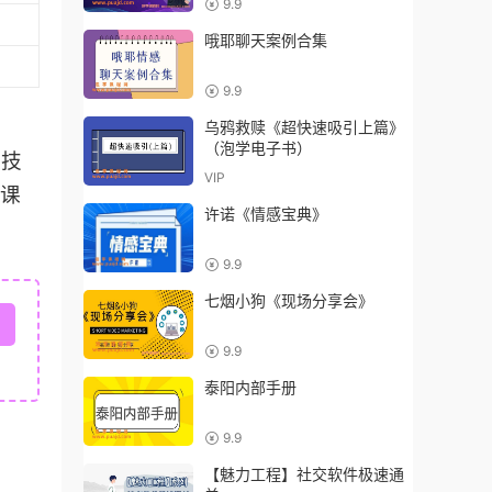
9.9
哦耶聊天案例合集
9.9
、
乌鸦救赎《超快速吸引上篇》
（泡学电子书）
科技
VIP
队课
许诺《情感宝典》
9.9
七烟小狗《现场分享会》
9.9
泰阳内部手册
9.9
【魅力工程】社交软件极速通