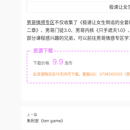
极速让女
男哥情感专区
不仅收集了《极速让女生倒追的全套
二章》、男哥门徒3.0、男哥内核《只手遮天1.
部分课程感兴趣的兄弟，可以前往男哥情感专区学
资源下载
9.9
下载价格
泡币
此资源购买后15天内可下载。客服QQ：2738262055（
上一篇
朱利安《ten game》