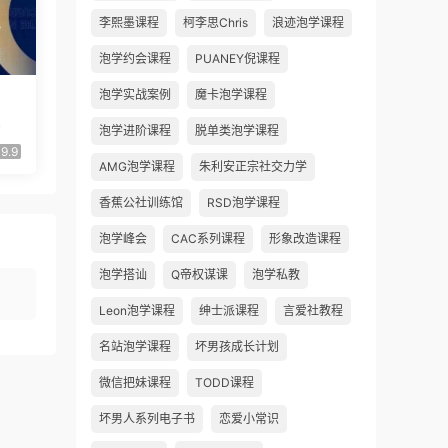
李熙墨课程
柯李思Chris
浪迹泡学课程
泡学约会课程
PUANEY倪课程
泡学实战案例
魔卡泡学课程
》
泡学进阶课程
脱单类泡学课程
9.9
AMG泡学课程
朱利安正宗社交力学
香蕉公社训练馆
RSD泡学课程
泡学峰会
CAC系列课程
形象改造课程
泡学搭讪
Q帝权谋课
泡学私教
Leon泡学课程
绅士派课程
言爱社教程
名站泡学课程
坏男孩成长计划
微信把妹课程
TODD课程
坏男人系列电子书
恋爱小常识