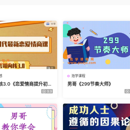
感
泡学课程
核3.0《恋爱情商提升初级
男哥《299节奏大师》
9.9