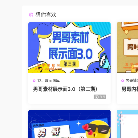
猜你喜欢
12、展示面库
男哥情
男哥素材展示面3.0（第三期）
男哥内
课程》
9.9