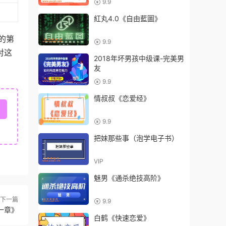
9.9
紅丸4.0《自由藍圖》
的第
9.9
对这
2018年坏男孩中级课-完美男
友
9.9
情叔叔《恋爱经》
9.9
把妹那些事（泡学电子书）
VIP
魅男《通杀绝技高阶》
下一篇
9.9
一章》
白鹤《快速恋爱》