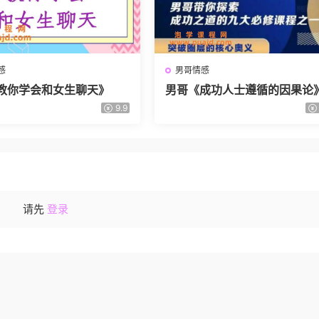
感
男哥情感
教你学会和女生聊天》
男哥《成功人士遵循的因果论
9.9
请先
登录