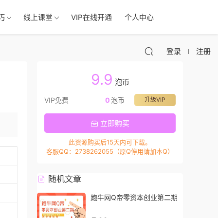
巧
线上课堂
VIP在线开通
个人中心
登录
注册
9.9
泡币
VIP免费
0
泡币
升级VIP
立即购买
此资源购买后15天内可下载。
客服QQ：2738262055（原Q停用请加本Q）
随机文章
跑牛网Q帝零资本创业第二期