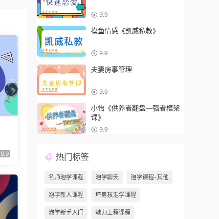
9.9
摸鱼情感《凯威私教》
9.9
夫妻房事管理
9.9
小怡《供养者翻盘—强者框架
课》
9.9
9.9
热门标签
名师泡学课程
泡学聊天
泡学课程-其他
泡学新人课程
坏男孩泡学课程
泡学新手入门
魅力工程课程