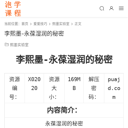
当前位置：
首页
爱爱技巧
熙墨实验室
正文
李熙墨-永葆湿润的秘密
熙墨实验室
李熙墨-永葆湿润的秘密
资源
X020
资源
169M
解压
puaj
编
20
大
B
密
d.co
号：
小：
码：
m
内容简介：
永葆湿润的秘密