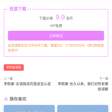
资源下载
9.9
下载价格
泡币
VIP免费
立即购买
此资源购买后15天内可下载。客服QQ：2738262055（原Q停用请
加本Q）
李熙墨课程
上一篇
下一篇
李熙墨-言语挑逗究竟该怎么说
李熙墨-长久以来，我们对性有哪
些误解
猜你喜欢