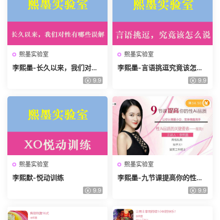
熙墨实验室
熙墨实验室
李熙墨-长久以来，我们对性
李熙墨-言语挑逗究竟该怎么
有哪些误解
说
9.9
9.9
熙墨实验室
熙墨实验室
李熙默-悦动训练
李熙墨-九节课提高你的性爱
品质
9.9
9.9