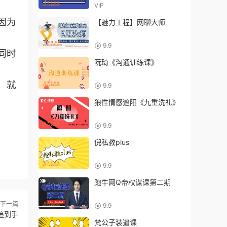
VIP
因为
【魅力工程】网聊大师
9.9
同时
阮琦《沟通训练课》
，就
9.9
狼性情感遮阳《九重洗礼》
9.9
倪私教plus
9.9
跑牛网Q帝权谋课第二期
下一篇
9.9
追到手
梵公子装逼课