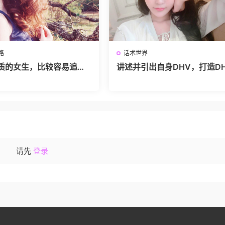
略
话术世界
质的女生，比较容易追到
讲述并引出自身DHV，打造D
故事
请先
登录