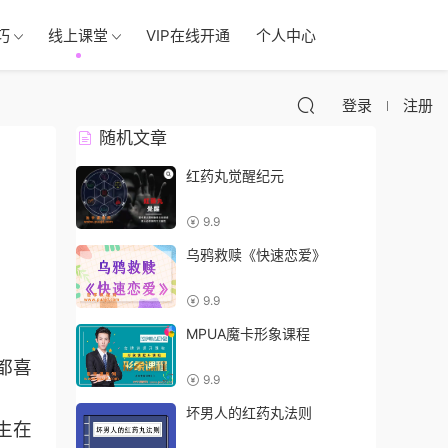
巧
线上课堂
VIP在线开通
个人中心
登录
注册
随机文章
红药丸觉醒纪元
9.9
乌鸦救赎《快速恋爱》
9.9
MPUA魔卡形象课程
都喜
9.9
坏男人的红药丸法则
生在