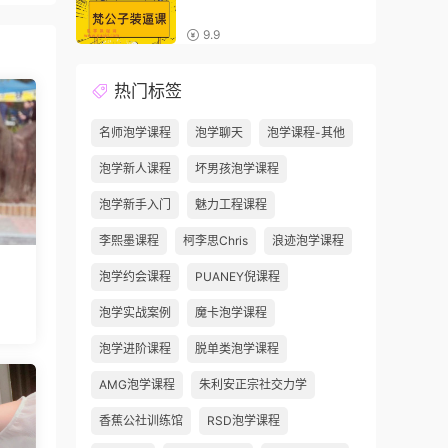
9.9
热门标签
名师泡学课程
泡学聊天
泡学课程-其他
泡学新人课程
坏男孩泡学课程
泡学新手入门
魅力工程课程
李熙墨课程
柯李思Chris
浪迹泡学课程
泡学约会课程
PUANEY倪课程
泡学实战案例
魔卡泡学课程
泡学进阶课程
脱单类泡学课程
AMG泡学课程
朱利安正宗社交力学
香蕉公社训练馆
RSD泡学课程